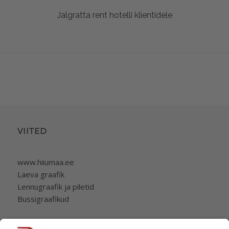
Jalgratta rent hotelli klientidele
VIITED
www.hiiumaa.ee
Laeva graafik
Lennugraafik ja piletid
Bussigraafikud