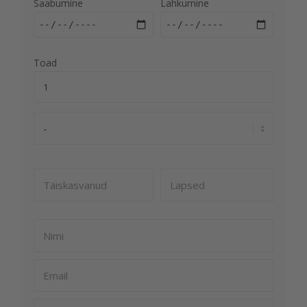
Saabumine
Lahkumine
Toad