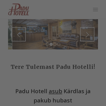
1
2
3
4
Tere Tulemast Padu Hotelli!
Padu Hotell
asub
Kärdlas ja
pakub hubast